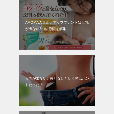
AMOMAのミルクアップブレンドは母乳
が出ない3つの原因を解消
母乳が出ないと痩せないという噂はホン
トだった？