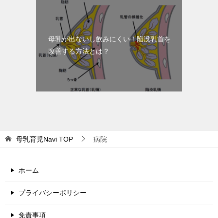
母乳が出ないし飲みにくい！陥没乳首を
改善する方法とは？
母乳育児Navi
TOP
病院
ホーム
プライバシーポリシー
免責事項