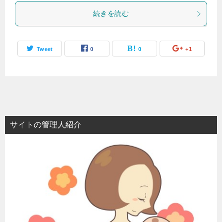
続きを読む
Tweet
0
0
+1
サイトの管理人紹介