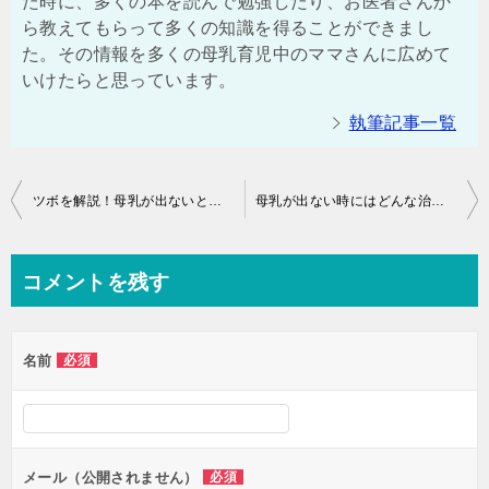
た時に、多くの本を読んで勉強したり、お医者さんか
ら教えてもらって多くの知識を得ることができまし
た。その情報を多くの母乳育児中のママさんに広めて
いけたらと思っています。
執筆記事一覧
投
ツボを解説！母乳が出ないときにはココを押してみよう！
母乳が出ない時にはどんな治療が有効？病院での治療内容について
稿
ナ
コメントを残す
ビ
ゲ
名前
必須
ー
シ
ョ
ン
メール（公開されません）
必須